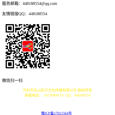
服务邮箱：448188554@qq.com
友情链接QQ：448188554
微信扫一扫
开封市东山彩灯文化传媒有限公司 版权所有
客服电话： 18736909119 QQ：448188554
豫ICP备17011564号