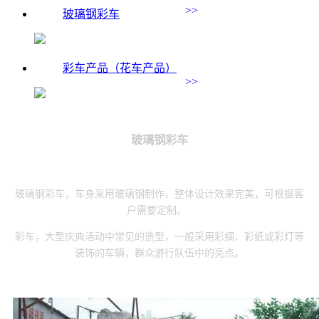
>>
玻璃钢彩车
彩车产品（花车产品）
>>
玻璃钢彩车
玻璃钢彩车，车身采用玻璃钢制作，整体设计效果完美，可根据客
户需要定制。
彩车，大型庆典活动中常见的造型，一般采用彩绸、彩纸或彩灯等
装饰的车辆，群众游行队伍中的亮点。